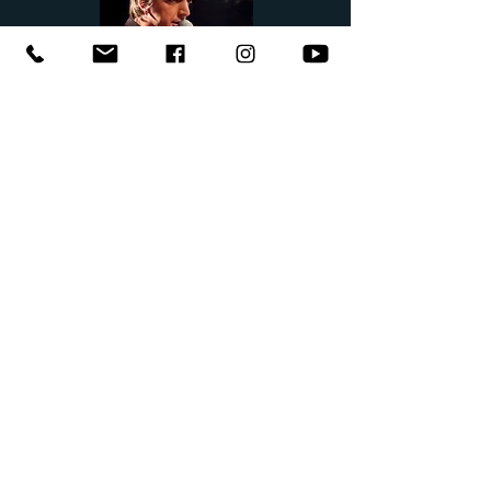
WITH SWING AFFAIR BAND
LIVE IN LISBON - DVD
Mais de uma hora e meia de músicas, fotos e
momentos únicos. Gravado em dois locais
míticos da noite lisboeta. Clássicos nacionais e
Internacionais foram abordados por Frederico
BC e a sua Swing Affair Band.
Edição: Nov 2011
COMPRAR DVD