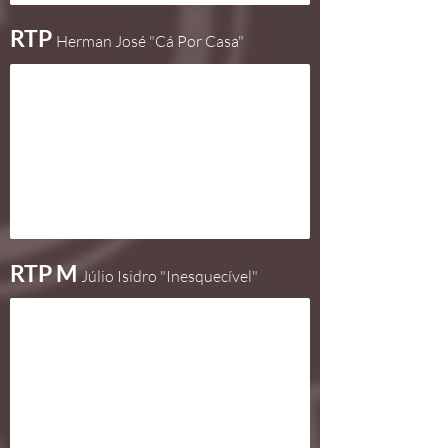
RTP
Herman José "Cá Por Casa"
RTP M
Júlio Isidro "Inesquecível"