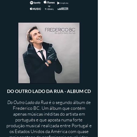
DO OUTRO LADO DA RUA - ALBUM CD
Do Outro Lado da Rua
é o segundo álbum de
Frederico BC. Um álbum que contém
apenas músicas inéditas do artista em
português e que aposta numa forte
produção musical realizada entre Portugal e
os Estados Unidos da América com quase