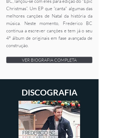
BC, lançou-se com eles para edição do "Epic
Christmas”. Um EP que “canta" algumas das
melhores canções de Natal da história da
música. Neste momento, Frederico BC
continua a escrever canções e tem já o seu
4º álbum de originais em fase avançada de
construção.
VER BIOGRAFIA COMPLETA
DISCOGRAFIA