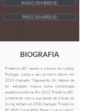
RÁDIO (EM BREVE)
PRESS (EM BREVE)
BIOGRAFIA
Frederico BC nasceu e cresceu em Lisboa,
Portugal. Lança o seu primeiro álbum em
2013 chamado “Vagueando Só”, depois de
ter estudado música numa conceituada
academia londrina. Em 2012, Frederico BC,
juntamente com a sua banda de tributo ao
Swing, editam um DVD chamado “Frederico
BC With Swing Affair Band - Live in Lisbon”.