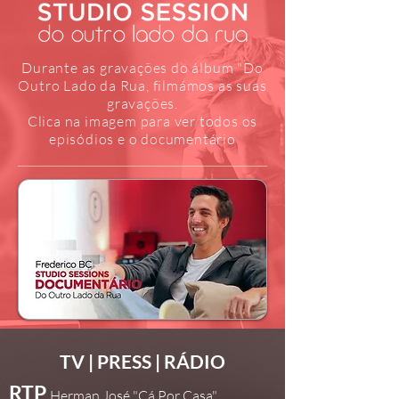
Durante as gravações do álbum "Do
Outro Lado da Rua, filmámos as suas
gravações.
Clica na imagem para ver todos os
episódios e o documentário
TV | PRESS | RÁDIO
RTP
Herman José "Cá Por Casa"