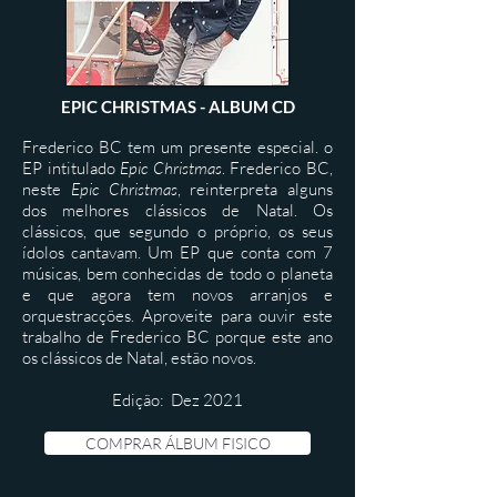
EPIC CHRISTMAS - ALBUM CD
Frederico BC tem um presente especial. o
EP intitulado
Epic Christmas
. Frederico BC,
neste
Epic Christmas
, reinterpreta alguns
dos melhores clássicos de Natal. Os
clássicos, que segundo o próprio, os seus
ídolos cantavam. Um EP que conta com 7
músicas, bem conhecidas de todo o planeta
e que agora tem novos arranjos e
orquestracções. Aproveite para ouvir este
trabalho de Frederico BC porque este ano
os clássicos de Natal, estão novos.
Edição: Dez 2021
COMPRAR ÁLBUM FISICO