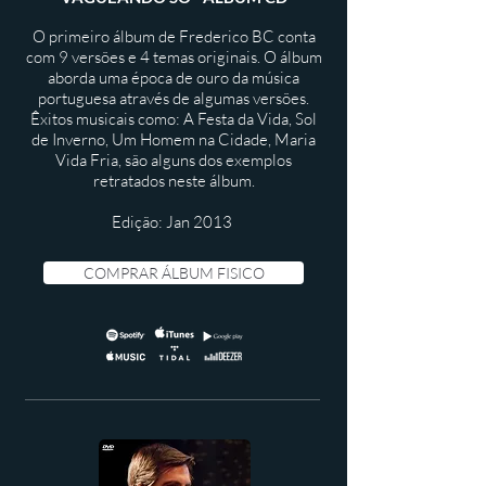
O primeiro álbum de Frederico BC conta
com 9 versões e 4 temas originais. O álbum
aborda uma época de ouro da música
portuguesa através de algumas versões.
Êxitos musicais como: A Festa da Vida, Sol
de Inverno, Um Homem na Cidade, Maria
Vida Fria, são alguns dos exemplos
retratados neste álbum.
Edição: Jan 2013
COMPRAR ÁLBUM FISICO